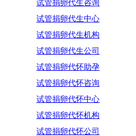
试管捐卵代生咨询
试管捐卵代生中心
试管捐卵代生机构
试管捐卵代生公司
试管捐卵代怀助孕
试管捐卵代怀咨询
试管捐卵代怀中心
试管捐卵代怀机构
试管捐卵代怀公司