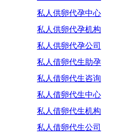
私人供卵代孕中心
私人供卵代孕机构
私人供卵代孕公司
私人借卵代生助孕
私人借卵代生咨询
私人借卵代生中心
私人借卵代生机构
私人借卵代生公司