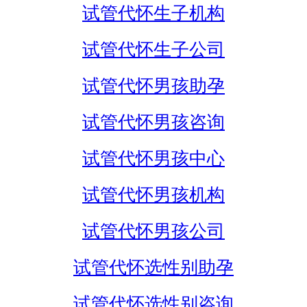
试管代怀生子机构
试管代怀生子公司
试管代怀男孩助孕
试管代怀男孩咨询
试管代怀男孩中心
试管代怀男孩机构
试管代怀男孩公司
试管代怀选性别助孕
试管代怀选性别咨询