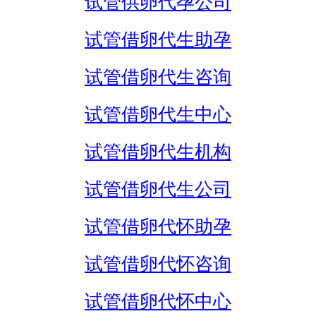
试管供卵代孕公司
试管借卵代生助孕
试管借卵代生咨询
试管借卵代生中心
试管借卵代生机构
试管借卵代生公司
试管借卵代怀助孕
试管借卵代怀咨询
试管借卵代怀中心