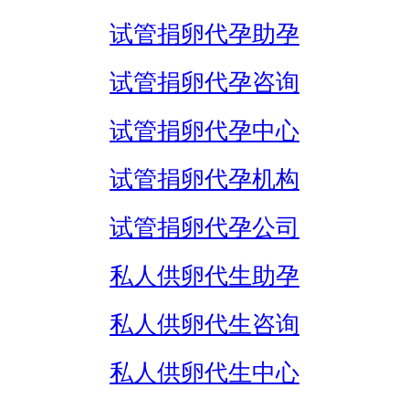
试管捐卵代孕助孕
试管捐卵代孕咨询
试管捐卵代孕中心
试管捐卵代孕机构
试管捐卵代孕公司
私人供卵代生助孕
私人供卵代生咨询
私人供卵代生中心