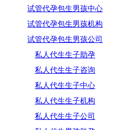
试管代孕包生男孩中心
试管代孕包生男孩机构
试管代孕包生男孩公司
私人代生生子助孕
私人代生生子咨询
私人代生生子中心
私人代生生子机构
私人代生生子公司