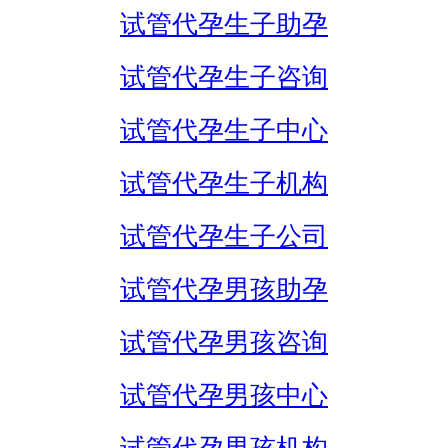
试管代孕生子助孕
试管代孕生子咨询
试管代孕生子中心
试管代孕生子机构
试管代孕生子公司
试管代孕男孩助孕
试管代孕男孩咨询
试管代孕男孩中心