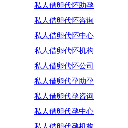
私人借卵代怀助孕
私人借卵代怀咨询
私人借卵代怀中心
私人借卵代怀机构
私人借卵代怀公司
私人借卵代孕助孕
私人借卵代孕咨询
私人借卵代孕中心
私人借卵代孕机构