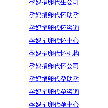
孕妈捐卵代生公司
孕妈捐卵代怀助孕
孕妈捐卵代怀咨询
孕妈捐卵代怀中心
孕妈捐卵代怀机构
孕妈捐卵代怀公司
孕妈捐卵代孕助孕
孕妈捐卵代孕咨询
孕妈捐卵代孕中心