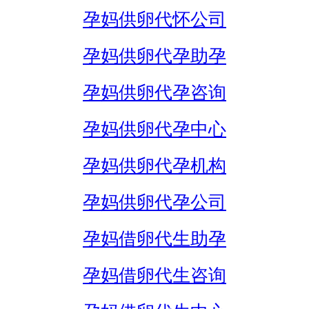
孕妈供卵代怀公司
孕妈供卵代孕助孕
孕妈供卵代孕咨询
孕妈供卵代孕中心
孕妈供卵代孕机构
孕妈供卵代孕公司
孕妈借卵代生助孕
孕妈借卵代生咨询