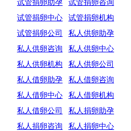
试管捐卵助孕
试管捐卵咨询
试管捐卵中心
试管捐卵机构
试管捐卵公司
私人供卵助孕
私人供卵咨询
私人供卵中心
私人供卵机构
私人供卵公司
私人借卵助孕
私人借卵咨询
私人借卵中心
私人借卵机构
私人借卵公司
私人捐卵助孕
私人捐卵咨询
私人捐卵中心