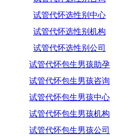
试管代怀选性别中心
试管代怀选性别机构
试管代怀选性别公司
试管代怀包生男孩助孕
试管代怀包生男孩咨询
试管代怀包生男孩中心
试管代怀包生男孩机构
试管代怀包生男孩公司