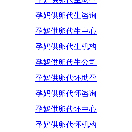
孕妈供卵代生咨询
孕妈供卵代生中心
孕妈供卵代生机构
孕妈供卵代生公司
孕妈供卵代怀助孕
孕妈供卵代怀咨询
孕妈供卵代怀中心
孕妈供卵代怀机构