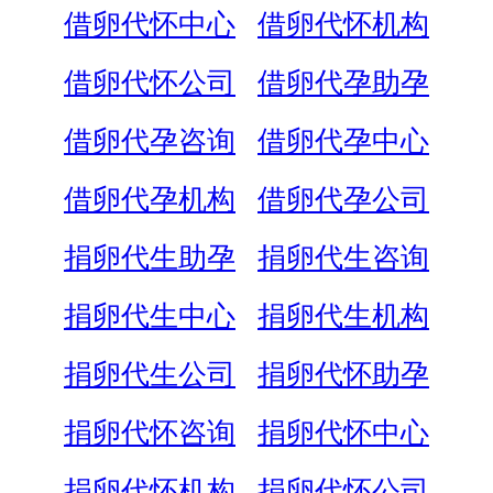
借卵代怀中心
借卵代怀机构
借卵代怀公司
借卵代孕助孕
借卵代孕咨询
借卵代孕中心
借卵代孕机构
借卵代孕公司
捐卵代生助孕
捐卵代生咨询
捐卵代生中心
捐卵代生机构
捐卵代生公司
捐卵代怀助孕
捐卵代怀咨询
捐卵代怀中心
捐卵代怀机构
捐卵代怀公司