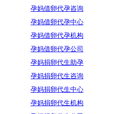
孕妈借卵代孕咨询
孕妈借卵代孕中心
孕妈借卵代孕机构
孕妈借卵代孕公司
孕妈捐卵代生助孕
孕妈捐卵代生咨询
孕妈捐卵代生中心
孕妈捐卵代生机构