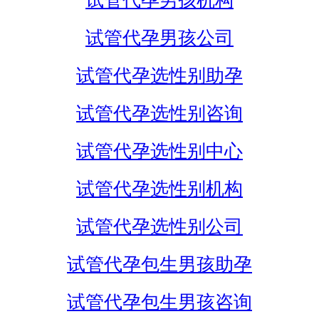
试管代孕男孩机构
试管代孕男孩公司
试管代孕选性别助孕
试管代孕选性别咨询
试管代孕选性别中心
试管代孕选性别机构
试管代孕选性别公司
试管代孕包生男孩助孕
试管代孕包生男孩咨询