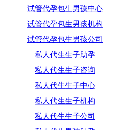
试管代孕包生男孩中心
试管代孕包生男孩机构
试管代孕包生男孩公司
私人代生生子助孕
私人代生生子咨询
私人代生生子中心
私人代生生子机构
私人代生生子公司