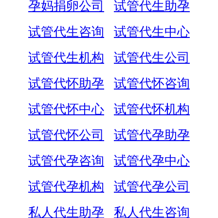
孕妈捐卵公司
试管代生助孕
试管代生咨询
试管代生中心
试管代生机构
试管代生公司
试管代怀助孕
试管代怀咨询
试管代怀中心
试管代怀机构
试管代怀公司
试管代孕助孕
试管代孕咨询
试管代孕中心
试管代孕机构
试管代孕公司
私人代生助孕
私人代生咨询