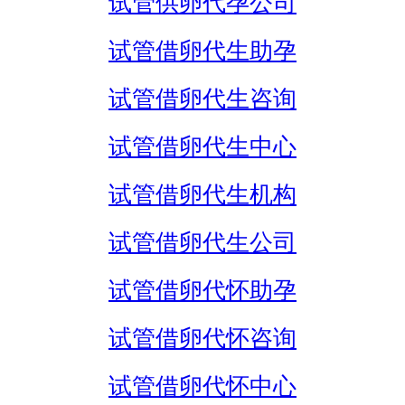
试管供卵代孕公司
试管借卵代生助孕
试管借卵代生咨询
试管借卵代生中心
试管借卵代生机构
试管借卵代生公司
试管借卵代怀助孕
试管借卵代怀咨询
试管借卵代怀中心