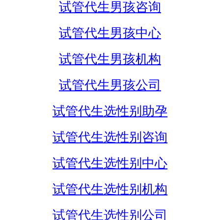
试管代生男孩咨询
试管代生男孩中心
试管代生男孩机构
试管代生男孩公司
试管代生选性别助孕
试管代生选性别咨询
试管代生选性别中心
试管代生选性别机构
试管代生选性别公司