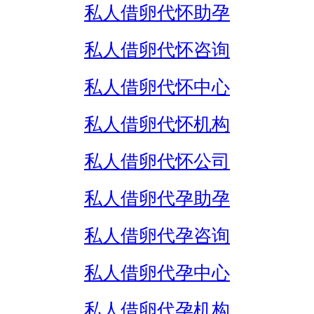
私人借卵代怀助孕
私人借卵代怀咨询
私人借卵代怀中心
私人借卵代怀机构
私人借卵代怀公司
私人借卵代孕助孕
私人借卵代孕咨询
私人借卵代孕中心
私人借卵代孕机构