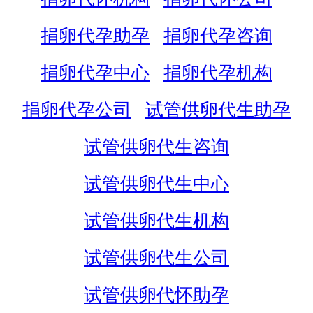
捐卵代孕助孕
捐卵代孕咨询
捐卵代孕中心
捐卵代孕机构
捐卵代孕公司
试管供卵代生助孕
试管供卵代生咨询
试管供卵代生中心
试管供卵代生机构
试管供卵代生公司
试管供卵代怀助孕