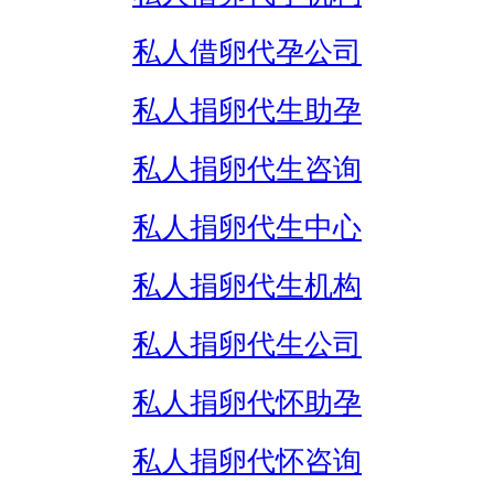
私人借卵代孕公司
私人捐卵代生助孕
私人捐卵代生咨询
私人捐卵代生中心
私人捐卵代生机构
私人捐卵代生公司
私人捐卵代怀助孕
私人捐卵代怀咨询