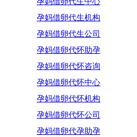
孕妈借卵代生中心
孕妈借卵代生机构
孕妈借卵代生公司
孕妈借卵代怀助孕
孕妈借卵代怀咨询
孕妈借卵代怀中心
孕妈借卵代怀机构
孕妈借卵代怀公司
孕妈借卵代孕助孕