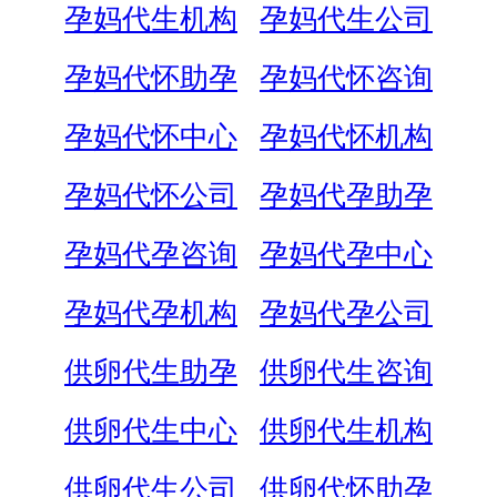
孕妈代生机构
孕妈代生公司
孕妈代怀助孕
孕妈代怀咨询
孕妈代怀中心
孕妈代怀机构
孕妈代怀公司
孕妈代孕助孕
孕妈代孕咨询
孕妈代孕中心
孕妈代孕机构
孕妈代孕公司
供卵代生助孕
供卵代生咨询
供卵代生中心
供卵代生机构
供卵代生公司
供卵代怀助孕