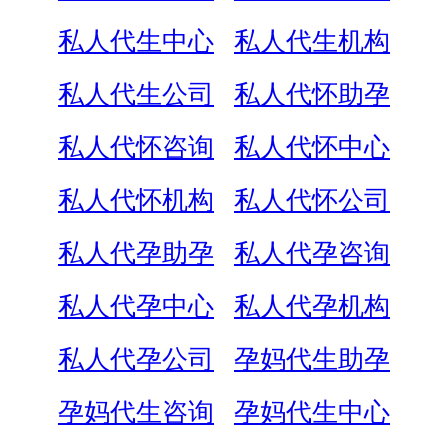
私人代生中心
私人代生机构
私人代生公司
私人代怀助孕
私人代怀咨询
私人代怀中心
私人代怀机构
私人代怀公司
私人代孕助孕
私人代孕咨询
私人代孕中心
私人代孕机构
私人代孕公司
孕妈代生助孕
孕妈代生咨询
孕妈代生中心