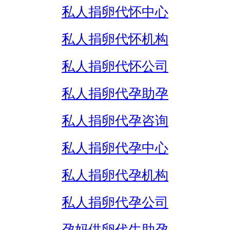
私人捐卵代怀中心
私人捐卵代怀机构
私人捐卵代怀公司
私人捐卵代孕助孕
私人捐卵代孕咨询
私人捐卵代孕中心
私人捐卵代孕机构
私人捐卵代孕公司
孕妈供卵代生助孕