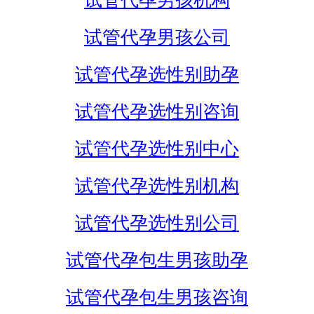
试管代孕男孩机构
试管代孕男孩公司
试管代孕选性别助孕
试管代孕选性别咨询
试管代孕选性别中心
试管代孕选性别机构
试管代孕选性别公司
试管代孕包生男孩助孕
试管代孕包生男孩咨询