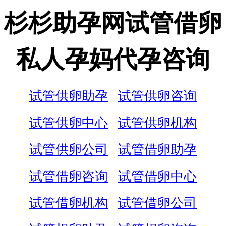
杉杉助孕网试管借卵
私人孕妈代孕咨询
试管供卵助孕
试管供卵咨询
试管供卵中心
试管供卵机构
试管供卵公司
试管借卵助孕
试管借卵咨询
试管借卵中心
试管借卵机构
试管借卵公司