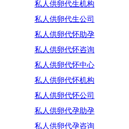
私人供卵代生机构
私人供卵代生公司
私人供卵代怀助孕
私人供卵代怀咨询
私人供卵代怀中心
私人供卵代怀机构
私人供卵代怀公司
私人供卵代孕助孕
私人供卵代孕咨询