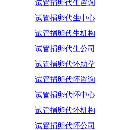
试管捐卵代生咨询
试管捐卵代生中心
试管捐卵代生机构
试管捐卵代生公司
试管捐卵代怀助孕
试管捐卵代怀咨询
试管捐卵代怀中心
试管捐卵代怀机构
试管捐卵代怀公司