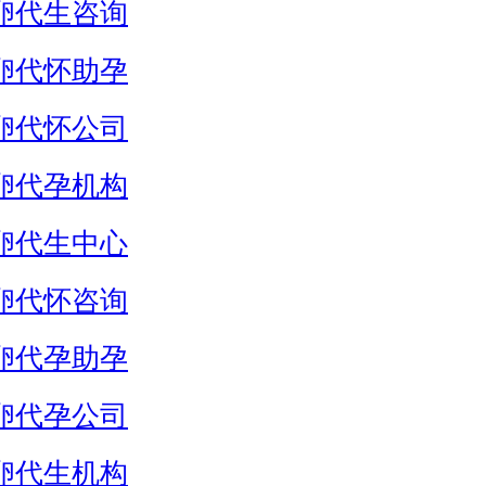
卵代生咨询
卵代怀助孕
卵代怀公司
卵代孕机构
卵代生中心
卵代怀咨询
卵代孕助孕
卵代孕公司
卵代生机构