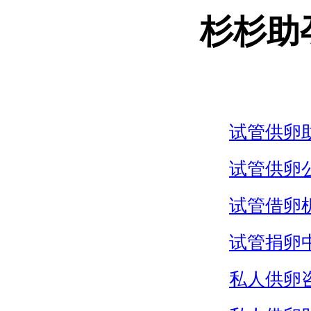
杉杉助
试管供卵
试管供卵
试管借卵
试管捐卵
私人供卵