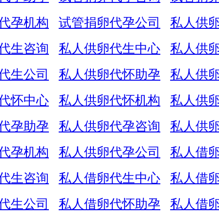
代孕机构
试管捐卵代孕公司
私人供
代生咨询
私人供卵代生中心
私人供
代生公司
私人供卵代怀助孕
私人供
代怀中心
私人供卵代怀机构
私人供
代孕助孕
私人供卵代孕咨询
私人供
代孕机构
私人供卵代孕公司
私人借
代生咨询
私人借卵代生中心
私人借
代生公司
私人借卵代怀助孕
私人借