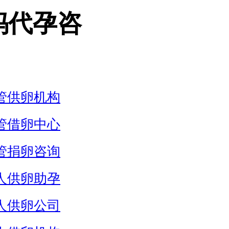
妈代孕咨
管供卵机构
管借卵中心
管捐卵咨询
人供卵助孕
人供卵公司