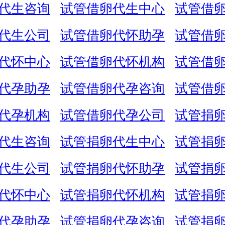
代生咨询
试管借卵代生中心
试管借
代生公司
试管借卵代怀助孕
试管借
代怀中心
试管借卵代怀机构
试管借
代孕助孕
试管借卵代孕咨询
试管借
代孕机构
试管借卵代孕公司
试管捐
代生咨询
试管捐卵代生中心
试管捐
代生公司
试管捐卵代怀助孕
试管捐
代怀中心
试管捐卵代怀机构
试管捐
代孕助孕
试管捐卵代孕咨询
试管捐