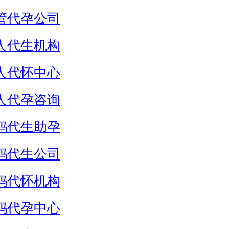
管代孕公司
人代生机构
人代怀中心
人代孕咨询
妈代生助孕
妈代生公司
妈代怀机构
妈代孕中心