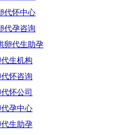
卵代怀中心
卵代孕咨询
供卵代生助孕
卵代生机构
卵代怀咨询
卵代怀公司
卵代孕中心
卵代生助孕