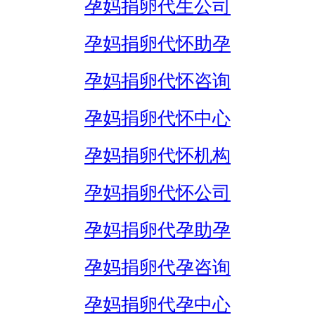
孕妈捐卵代生公司
孕妈捐卵代怀助孕
孕妈捐卵代怀咨询
孕妈捐卵代怀中心
孕妈捐卵代怀机构
孕妈捐卵代怀公司
孕妈捐卵代孕助孕
孕妈捐卵代孕咨询
孕妈捐卵代孕中心