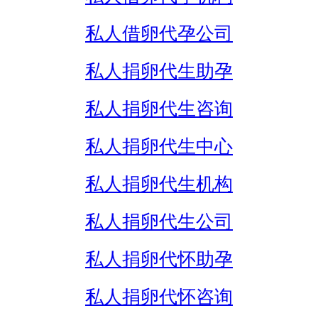
私人借卵代孕公司
私人捐卵代生助孕
私人捐卵代生咨询
私人捐卵代生中心
私人捐卵代生机构
私人捐卵代生公司
私人捐卵代怀助孕
私人捐卵代怀咨询