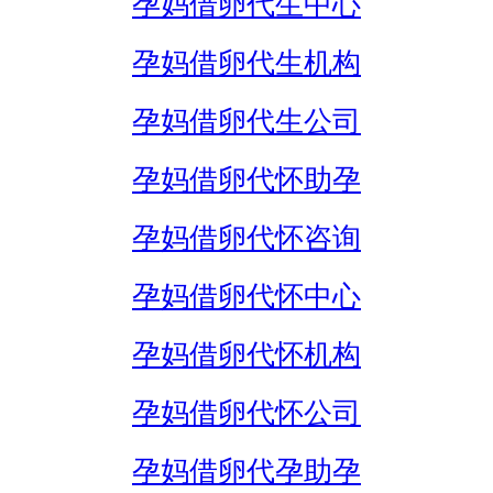
孕妈借卵代生中心
孕妈借卵代生机构
孕妈借卵代生公司
孕妈借卵代怀助孕
孕妈借卵代怀咨询
孕妈借卵代怀中心
孕妈借卵代怀机构
孕妈借卵代怀公司
孕妈借卵代孕助孕