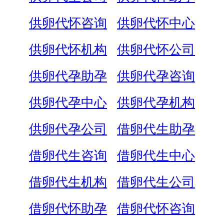
供卵代怀咨询
供卵代怀中心
供卵代怀机构
供卵代怀公司
供卵代孕助孕
供卵代孕咨询
供卵代孕中心
供卵代孕机构
供卵代孕公司
借卵代生助孕
借卵代生咨询
借卵代生中心
借卵代生机构
借卵代生公司
借卵代怀助孕
借卵代怀咨询