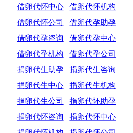
借卵代怀中心
借卵代怀机构
借卵代怀公司
借卵代孕助孕
借卵代孕咨询
借卵代孕中心
借卵代孕机构
借卵代孕公司
捐卵代生助孕
捐卵代生咨询
捐卵代生中心
捐卵代生机构
捐卵代生公司
捐卵代怀助孕
捐卵代怀咨询
捐卵代怀中心
捐卵代怀机构
捐卵代怀公司