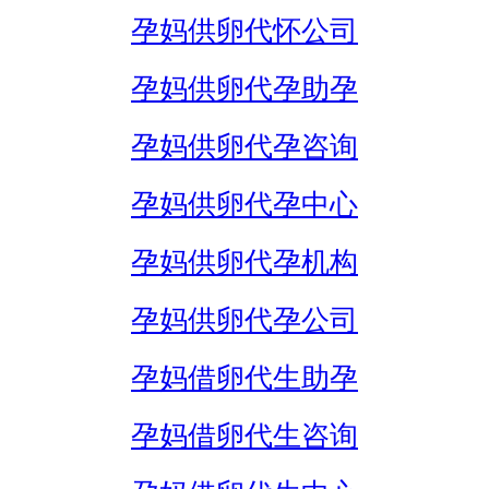
孕妈供卵代怀公司
孕妈供卵代孕助孕
孕妈供卵代孕咨询
孕妈供卵代孕中心
孕妈供卵代孕机构
孕妈供卵代孕公司
孕妈借卵代生助孕
孕妈借卵代生咨询