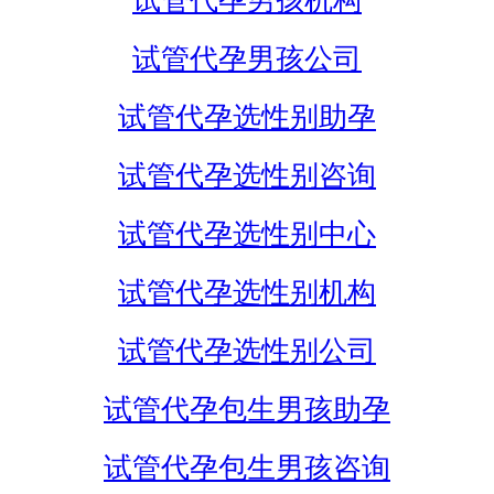
试管代孕男孩机构
试管代孕男孩公司
试管代孕选性别助孕
试管代孕选性别咨询
试管代孕选性别中心
试管代孕选性别机构
试管代孕选性别公司
试管代孕包生男孩助孕
试管代孕包生男孩咨询