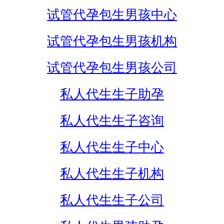
试管代孕包生男孩中心
试管代孕包生男孩机构
试管代孕包生男孩公司
私人代生生子助孕
私人代生生子咨询
私人代生生子中心
私人代生生子机构
私人代生生子公司