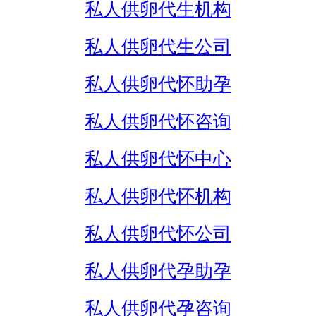
私人供卵代生机构
私人供卵代生公司
私人供卵代怀助孕
私人供卵代怀咨询
私人供卵代怀中心
私人供卵代怀机构
私人供卵代怀公司
私人供卵代孕助孕
私人供卵代孕咨询