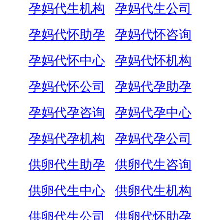
孕妈代生机构
孕妈代生公司
孕妈代怀助孕
孕妈代怀咨询
孕妈代怀中心
孕妈代怀机构
孕妈代怀公司
孕妈代孕助孕
孕妈代孕咨询
孕妈代孕中心
孕妈代孕机构
孕妈代孕公司
供卵代生助孕
供卵代生咨询
供卵代生中心
供卵代生机构
供卵代生公司
供卵代怀助孕