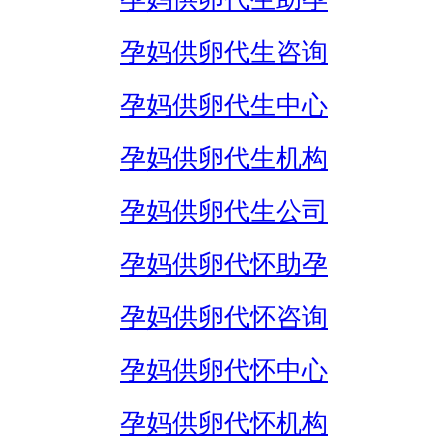
孕妈供卵代生咨询
孕妈供卵代生中心
孕妈供卵代生机构
孕妈供卵代生公司
孕妈供卵代怀助孕
孕妈供卵代怀咨询
孕妈供卵代怀中心
孕妈供卵代怀机构