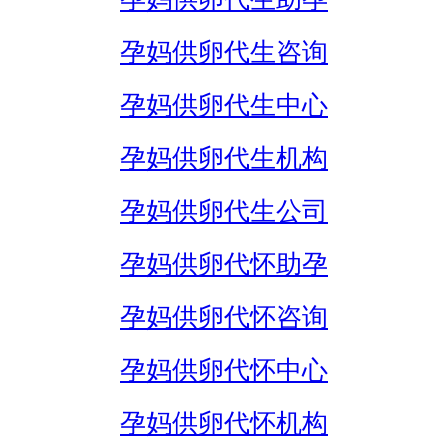
孕妈供卵代生咨询
孕妈供卵代生中心
孕妈供卵代生机构
孕妈供卵代生公司
孕妈供卵代怀助孕
孕妈供卵代怀咨询
孕妈供卵代怀中心
孕妈供卵代怀机构