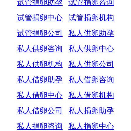
试管捐卵助孕
试管捐卵咨询
试管捐卵中心
试管捐卵机构
试管捐卵公司
私人供卵助孕
私人供卵咨询
私人供卵中心
私人供卵机构
私人供卵公司
私人借卵助孕
私人借卵咨询
私人借卵中心
私人借卵机构
私人借卵公司
私人捐卵助孕
私人捐卵咨询
私人捐卵中心