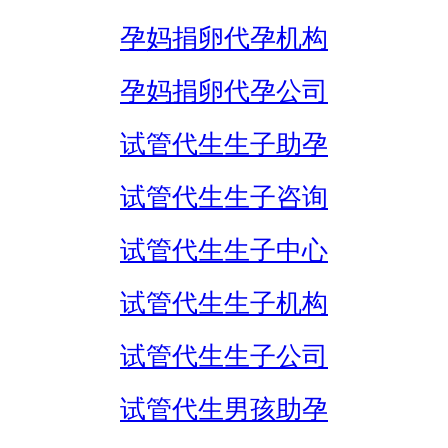
孕妈捐卵代孕机构
孕妈捐卵代孕公司
试管代生生子助孕
试管代生生子咨询
试管代生生子中心
试管代生生子机构
试管代生生子公司
试管代生男孩助孕