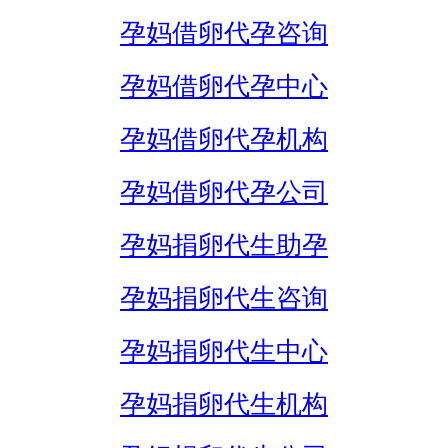
孕妈借卵代孕咨询
孕妈借卵代孕中心
孕妈借卵代孕机构
孕妈借卵代孕公司
孕妈捐卵代生助孕
孕妈捐卵代生咨询
孕妈捐卵代生中心
孕妈捐卵代生机构