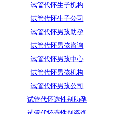
试管代怀生子机构
试管代怀生子公司
试管代怀男孩助孕
试管代怀男孩咨询
试管代怀男孩中心
试管代怀男孩机构
试管代怀男孩公司
试管代怀选性别助孕
试管代怀选性别咨询