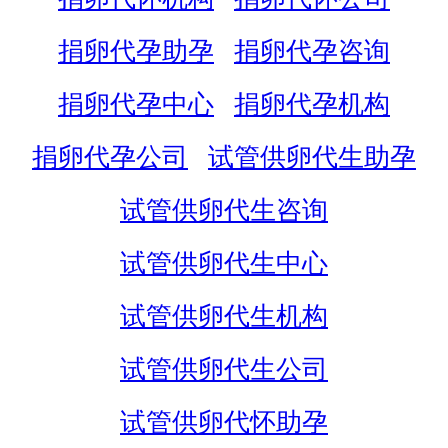
捐卵代孕助孕
捐卵代孕咨询
捐卵代孕中心
捐卵代孕机构
捐卵代孕公司
试管供卵代生助孕
试管供卵代生咨询
试管供卵代生中心
试管供卵代生机构
试管供卵代生公司
试管供卵代怀助孕