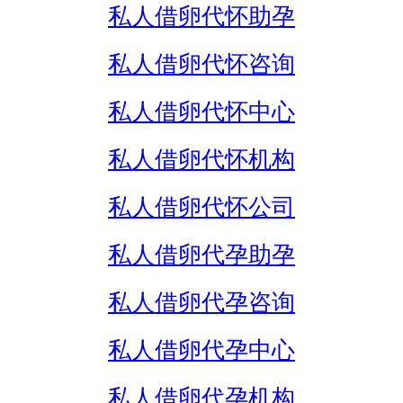
私人借卵代怀助孕
私人借卵代怀咨询
私人借卵代怀中心
私人借卵代怀机构
私人借卵代怀公司
私人借卵代孕助孕
私人借卵代孕咨询
私人借卵代孕中心
私人借卵代孕机构