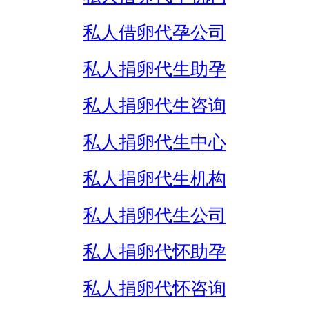
私人借卵代孕公司
私人捐卵代生助孕
私人捐卵代生咨询
私人捐卵代生中心
私人捐卵代生机构
私人捐卵代生公司
私人捐卵代怀助孕
私人捐卵代怀咨询