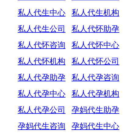
私人代生中心
私人代生机构
私人代生公司
私人代怀助孕
私人代怀咨询
私人代怀中心
私人代怀机构
私人代怀公司
私人代孕助孕
私人代孕咨询
私人代孕中心
私人代孕机构
私人代孕公司
孕妈代生助孕
孕妈代生咨询
孕妈代生中心