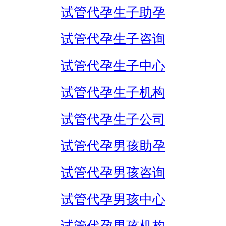
试管代孕生子助孕
试管代孕生子咨询
试管代孕生子中心
试管代孕生子机构
试管代孕生子公司
试管代孕男孩助孕
试管代孕男孩咨询
试管代孕男孩中心