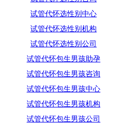
试管代怀选性别中心
试管代怀选性别机构
试管代怀选性别公司
试管代怀包生男孩助孕
试管代怀包生男孩咨询
试管代怀包生男孩中心
试管代怀包生男孩机构
试管代怀包生男孩公司