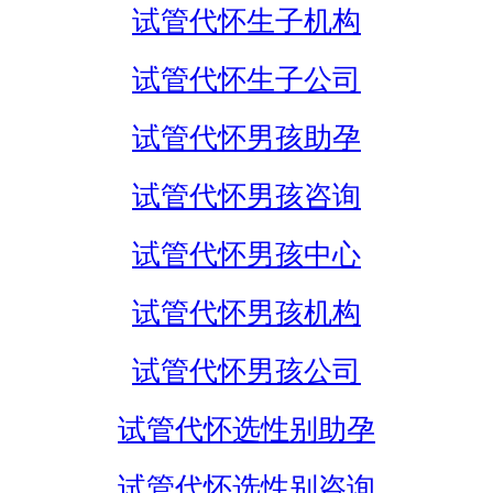
试管代怀生子机构
试管代怀生子公司
试管代怀男孩助孕
试管代怀男孩咨询
试管代怀男孩中心
试管代怀男孩机构
试管代怀男孩公司
试管代怀选性别助孕
试管代怀选性别咨询