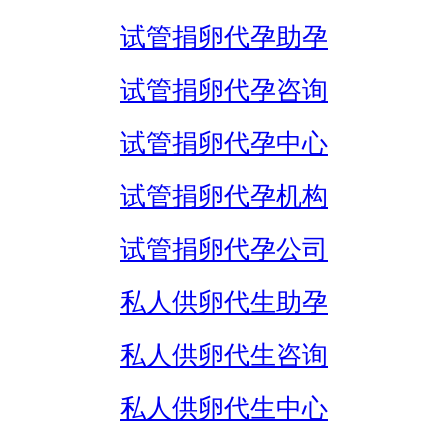
试管捐卵代孕助孕
试管捐卵代孕咨询
试管捐卵代孕中心
试管捐卵代孕机构
试管捐卵代孕公司
私人供卵代生助孕
私人供卵代生咨询
私人供卵代生中心