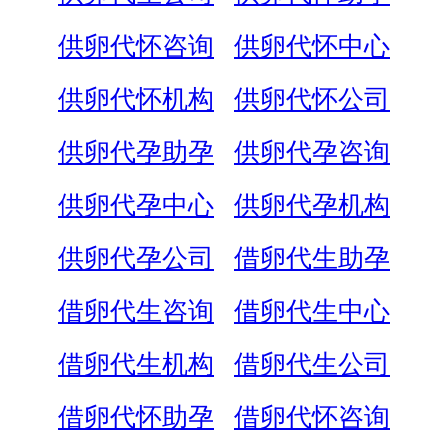
供卵代怀咨询
供卵代怀中心
供卵代怀机构
供卵代怀公司
供卵代孕助孕
供卵代孕咨询
供卵代孕中心
供卵代孕机构
供卵代孕公司
借卵代生助孕
借卵代生咨询
借卵代生中心
借卵代生机构
借卵代生公司
借卵代怀助孕
借卵代怀咨询