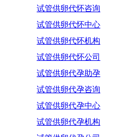
试管供卵代怀咨询
试管供卵代怀中心
试管供卵代怀机构
试管供卵代怀公司
试管供卵代孕助孕
试管供卵代孕咨询
试管供卵代孕中心
试管供卵代孕机构