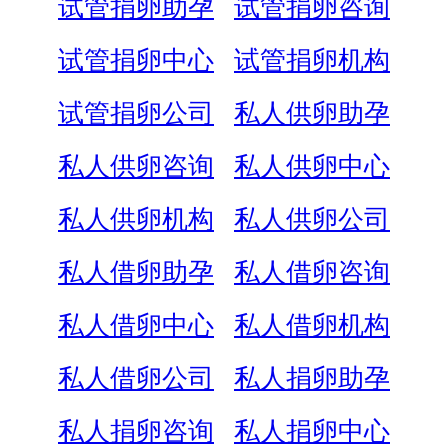
试管捐卵助孕
试管捐卵咨询
试管捐卵中心
试管捐卵机构
试管捐卵公司
私人供卵助孕
私人供卵咨询
私人供卵中心
私人供卵机构
私人供卵公司
私人借卵助孕
私人借卵咨询
私人借卵中心
私人借卵机构
私人借卵公司
私人捐卵助孕
私人捐卵咨询
私人捐卵中心