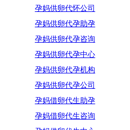
孕妈供卵代怀公司
孕妈供卵代孕助孕
孕妈供卵代孕咨询
孕妈供卵代孕中心
孕妈供卵代孕机构
孕妈供卵代孕公司
孕妈借卵代生助孕
孕妈借卵代生咨询