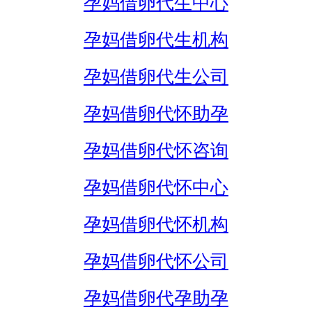
孕妈借卵代生中心
孕妈借卵代生机构
孕妈借卵代生公司
孕妈借卵代怀助孕
孕妈借卵代怀咨询
孕妈借卵代怀中心
孕妈借卵代怀机构
孕妈借卵代怀公司
孕妈借卵代孕助孕