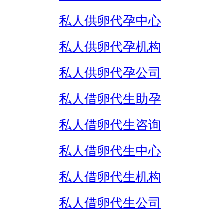
私人供卵代孕中心
私人供卵代孕机构
私人供卵代孕公司
私人借卵代生助孕
私人借卵代生咨询
私人借卵代生中心
私人借卵代生机构
私人借卵代生公司