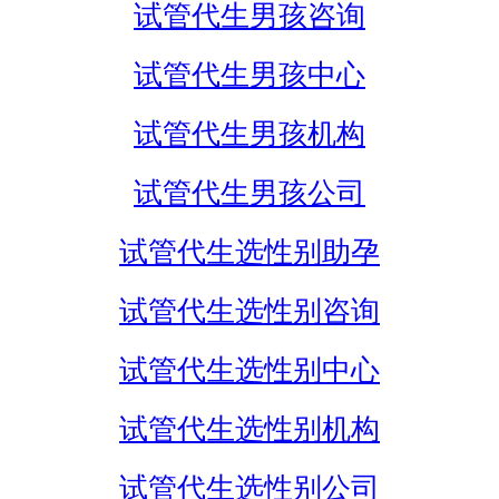
试管代生男孩咨询
试管代生男孩中心
试管代生男孩机构
试管代生男孩公司
试管代生选性别助孕
试管代生选性别咨询
试管代生选性别中心
试管代生选性别机构
试管代生选性别公司