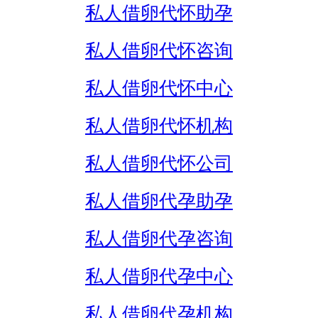
私人借卵代怀助孕
私人借卵代怀咨询
私人借卵代怀中心
私人借卵代怀机构
私人借卵代怀公司
私人借卵代孕助孕
私人借卵代孕咨询
私人借卵代孕中心
私人借卵代孕机构