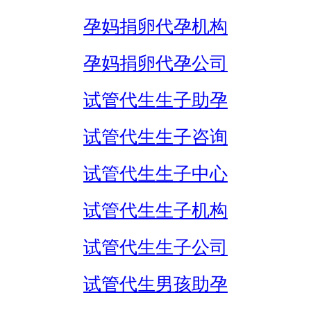
孕妈捐卵代孕机构
孕妈捐卵代孕公司
试管代生生子助孕
试管代生生子咨询
试管代生生子中心
试管代生生子机构
试管代生生子公司
试管代生男孩助孕