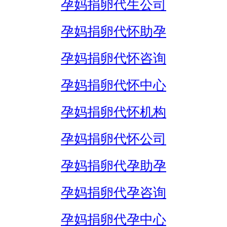
孕妈捐卵代生公司
孕妈捐卵代怀助孕
孕妈捐卵代怀咨询
孕妈捐卵代怀中心
孕妈捐卵代怀机构
孕妈捐卵代怀公司
孕妈捐卵代孕助孕
孕妈捐卵代孕咨询
孕妈捐卵代孕中心