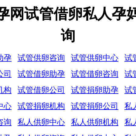
孕网试管借卵私人孕
询
助孕
试管供卵咨询
试管供卵中心
试
公司
试管借卵助孕
试管借卵咨询
试
机构
试管借卵公司
试管捐卵助孕
试
中心
试管捐卵机构
试管捐卵公司
私
咨询
私人供卵中心
私人供卵机构
私