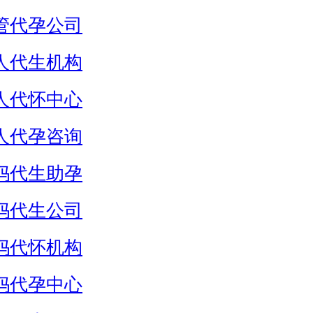
管代孕公司
人代生机构
人代怀中心
人代孕咨询
妈代生助孕
妈代生公司
妈代怀机构
妈代孕中心