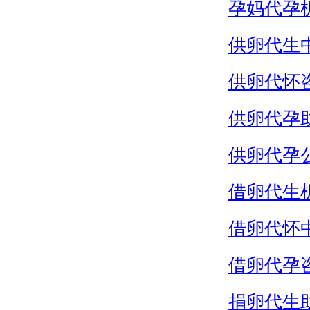
孕妈代孕
供卵代生
供卵代怀
供卵代孕
供卵代孕
借卵代生
借卵代怀
借卵代孕
捐卵代生