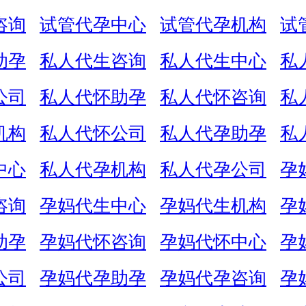
咨询
试管代孕中心
试管代孕机构
试
助孕
私人代生咨询
私人代生中心
私
公司
私人代怀助孕
私人代怀咨询
私
机构
私人代怀公司
私人代孕助孕
私
中心
私人代孕机构
私人代孕公司
孕
咨询
孕妈代生中心
孕妈代生机构
孕
助孕
孕妈代怀咨询
孕妈代怀中心
孕
公司
孕妈代孕助孕
孕妈代孕咨询
孕