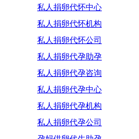
私人捐卵代怀中心
私人捐卵代怀机构
私人捐卵代怀公司
私人捐卵代孕助孕
私人捐卵代孕咨询
私人捐卵代孕中心
私人捐卵代孕机构
私人捐卵代孕公司
孕妈供卵代生助孕