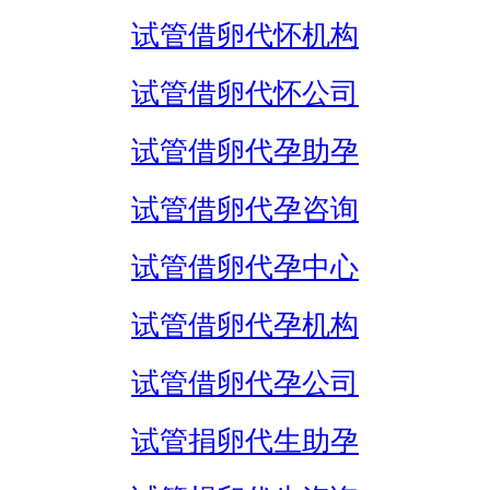
试管借卵代怀机构
试管借卵代怀公司
试管借卵代孕助孕
试管借卵代孕咨询
试管借卵代孕中心
试管借卵代孕机构
试管借卵代孕公司
试管捐卵代生助孕