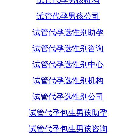
试管代孕男孩机构
试管代孕男孩公司
试管代孕选性别助孕
试管代孕选性别咨询
试管代孕选性别中心
试管代孕选性别机构
试管代孕选性别公司
试管代孕包生男孩助孕
试管代孕包生男孩咨询