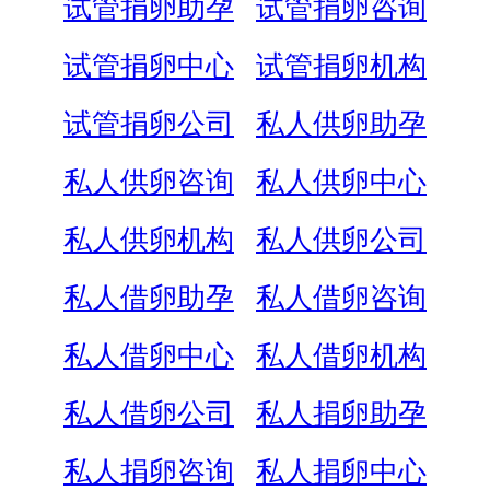
试管捐卵助孕
试管捐卵咨询
试管捐卵中心
试管捐卵机构
试管捐卵公司
私人供卵助孕
私人供卵咨询
私人供卵中心
私人供卵机构
私人供卵公司
私人借卵助孕
私人借卵咨询
私人借卵中心
私人借卵机构
私人借卵公司
私人捐卵助孕
私人捐卵咨询
私人捐卵中心