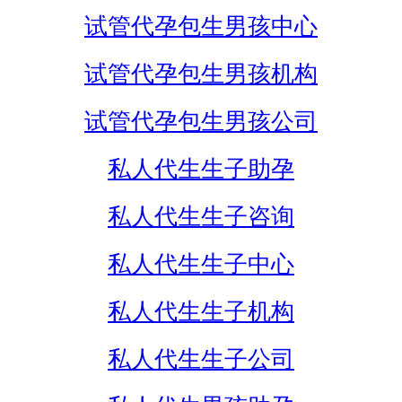
试管代孕包生男孩中心
试管代孕包生男孩机构
试管代孕包生男孩公司
私人代生生子助孕
私人代生生子咨询
私人代生生子中心
私人代生生子机构
私人代生生子公司