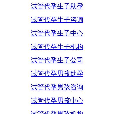
试管代孕生子助孕
试管代孕生子咨询
试管代孕生子中心
试管代孕生子机构
试管代孕生子公司
试管代孕男孩助孕
试管代孕男孩咨询
试管代孕男孩中心