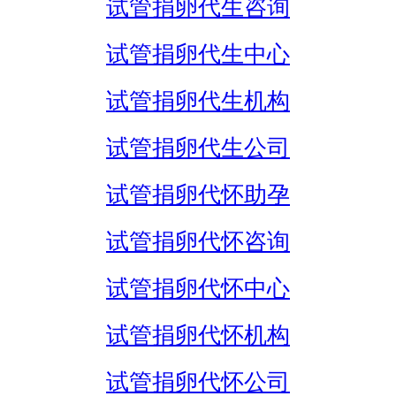
试管捐卵代生咨询
试管捐卵代生中心
试管捐卵代生机构
试管捐卵代生公司
试管捐卵代怀助孕
试管捐卵代怀咨询
试管捐卵代怀中心
试管捐卵代怀机构
试管捐卵代怀公司