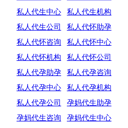
私人代生中心
私人代生机构
私人代生公司
私人代怀助孕
私人代怀咨询
私人代怀中心
私人代怀机构
私人代怀公司
私人代孕助孕
私人代孕咨询
私人代孕中心
私人代孕机构
私人代孕公司
孕妈代生助孕
孕妈代生咨询
孕妈代生中心