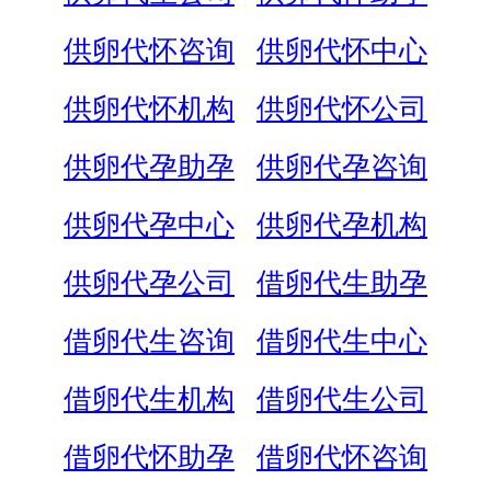
供卵代怀咨询
供卵代怀中心
供卵代怀机构
供卵代怀公司
供卵代孕助孕
供卵代孕咨询
供卵代孕中心
供卵代孕机构
供卵代孕公司
借卵代生助孕
借卵代生咨询
借卵代生中心
借卵代生机构
借卵代生公司
借卵代怀助孕
借卵代怀咨询