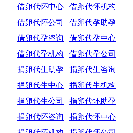
借卵代怀中心
借卵代怀机构
借卵代怀公司
借卵代孕助孕
借卵代孕咨询
借卵代孕中心
借卵代孕机构
借卵代孕公司
捐卵代生助孕
捐卵代生咨询
捐卵代生中心
捐卵代生机构
捐卵代生公司
捐卵代怀助孕
捐卵代怀咨询
捐卵代怀中心
捐卵代怀机构
捐卵代怀公司