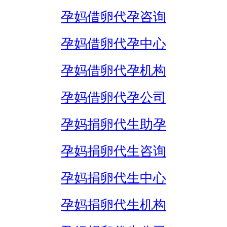
孕妈借卵代孕咨询
孕妈借卵代孕中心
孕妈借卵代孕机构
孕妈借卵代孕公司
孕妈捐卵代生助孕
孕妈捐卵代生咨询
孕妈捐卵代生中心
孕妈捐卵代生机构