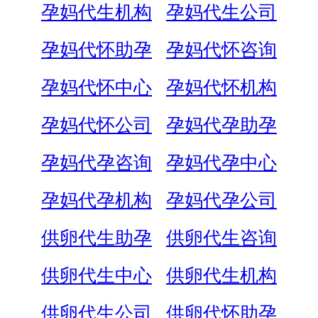
孕妈代生机构
孕妈代生公司
孕妈代怀助孕
孕妈代怀咨询
孕妈代怀中心
孕妈代怀机构
孕妈代怀公司
孕妈代孕助孕
孕妈代孕咨询
孕妈代孕中心
孕妈代孕机构
孕妈代孕公司
供卵代生助孕
供卵代生咨询
供卵代生中心
供卵代生机构
供卵代生公司
供卵代怀助孕