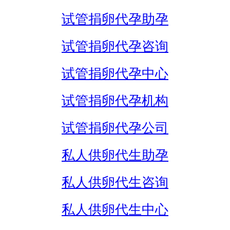
试管捐卵代孕助孕
试管捐卵代孕咨询
试管捐卵代孕中心
试管捐卵代孕机构
试管捐卵代孕公司
私人供卵代生助孕
私人供卵代生咨询
私人供卵代生中心