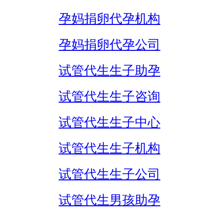
孕妈捐卵代孕机构
孕妈捐卵代孕公司
试管代生生子助孕
试管代生生子咨询
试管代生生子中心
试管代生生子机构
试管代生生子公司
试管代生男孩助孕