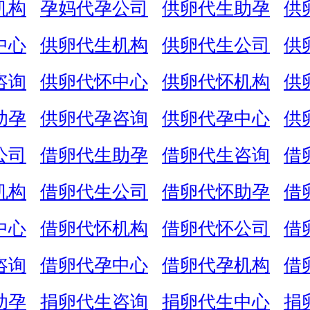
机构
孕妈代孕公司
供卵代生助孕
供
中心
供卵代生机构
供卵代生公司
供
咨询
供卵代怀中心
供卵代怀机构
供
助孕
供卵代孕咨询
供卵代孕中心
供
公司
借卵代生助孕
借卵代生咨询
借
机构
借卵代生公司
借卵代怀助孕
借
中心
借卵代怀机构
借卵代怀公司
借
咨询
借卵代孕中心
借卵代孕机构
借
助孕
捐卵代生咨询
捐卵代生中心
捐