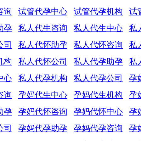
咨询
试管代孕中心
试管代孕机构
试
助孕
私人代生咨询
私人代生中心
私
公司
私人代怀助孕
私人代怀咨询
私
机构
私人代怀公司
私人代孕助孕
私
中心
私人代孕机构
私人代孕公司
孕
咨询
孕妈代生中心
孕妈代生机构
孕
助孕
孕妈代怀咨询
孕妈代怀中心
孕
公司
孕妈代孕助孕
孕妈代孕咨询
孕