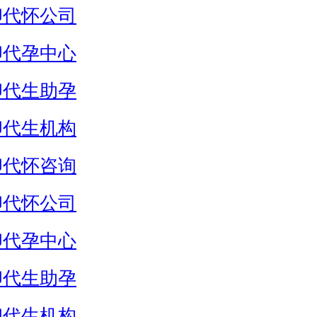
卵代怀公司
卵代孕中心
卵代生助孕
卵代生机构
卵代怀咨询
卵代怀公司
卵代孕中心
卵代生助孕
卵代生机构