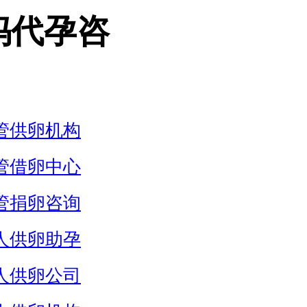
妈代孕咨
管供卵机构
管借卵中心
管捐卵咨询
人供卵助孕
人供卵公司