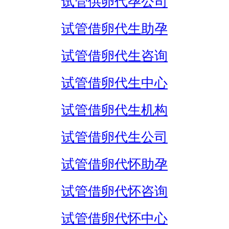
试管供卵代孕公司
试管借卵代生助孕
试管借卵代生咨询
试管借卵代生中心
试管借卵代生机构
试管借卵代生公司
试管借卵代怀助孕
试管借卵代怀咨询
试管借卵代怀中心