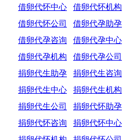
借卵代怀中心
借卵代怀机构
借卵代怀公司
借卵代孕助孕
借卵代孕咨询
借卵代孕中心
借卵代孕机构
借卵代孕公司
捐卵代生助孕
捐卵代生咨询
捐卵代生中心
捐卵代生机构
捐卵代生公司
捐卵代怀助孕
捐卵代怀咨询
捐卵代怀中心
捐卵代怀机构
捐卵代怀公司