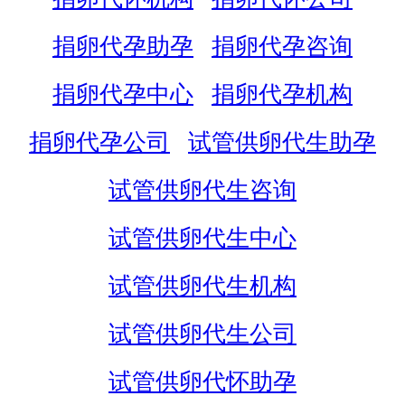
捐卵代孕助孕
捐卵代孕咨询
捐卵代孕中心
捐卵代孕机构
捐卵代孕公司
试管供卵代生助孕
试管供卵代生咨询
试管供卵代生中心
试管供卵代生机构
试管供卵代生公司
试管供卵代怀助孕