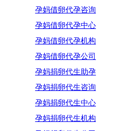
孕妈借卵代孕咨询
孕妈借卵代孕中心
孕妈借卵代孕机构
孕妈借卵代孕公司
孕妈捐卵代生助孕
孕妈捐卵代生咨询
孕妈捐卵代生中心
孕妈捐卵代生机构