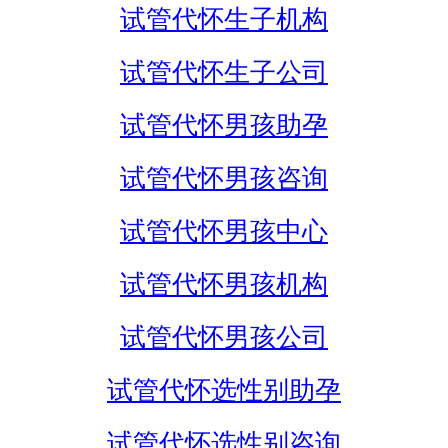
试管代怀生子机构
试管代怀生子公司
试管代怀男孩助孕
试管代怀男孩咨询
试管代怀男孩中心
试管代怀男孩机构
试管代怀男孩公司
试管代怀选性别助孕
试管代怀选性别咨询