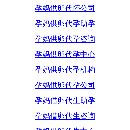
孕妈供卵代怀公司
孕妈供卵代孕助孕
孕妈供卵代孕咨询
孕妈供卵代孕中心
孕妈供卵代孕机构
孕妈供卵代孕公司
孕妈借卵代生助孕
孕妈借卵代生咨询