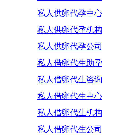
私人供卵代孕中心
私人供卵代孕机构
私人供卵代孕公司
私人借卵代生助孕
私人借卵代生咨询
私人借卵代生中心
私人借卵代生机构
私人借卵代生公司