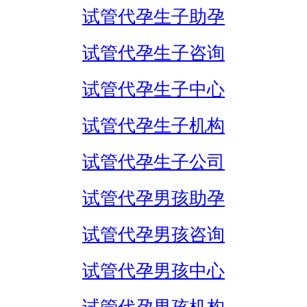
试管代孕生子助孕
试管代孕生子咨询
试管代孕生子中心
试管代孕生子机构
试管代孕生子公司
试管代孕男孩助孕
试管代孕男孩咨询
试管代孕男孩中心