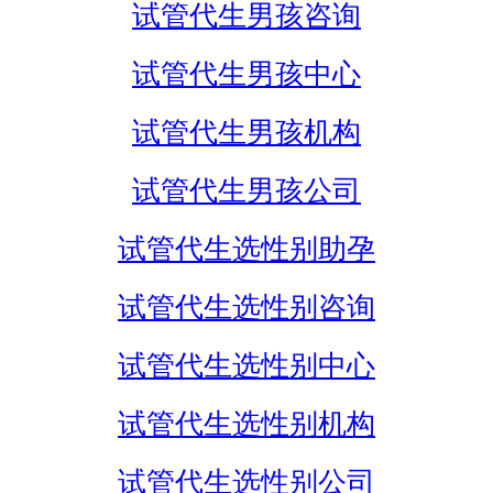
试管代生男孩咨询
试管代生男孩中心
试管代生男孩机构
试管代生男孩公司
试管代生选性别助孕
试管代生选性别咨询
试管代生选性别中心
试管代生选性别机构
试管代生选性别公司