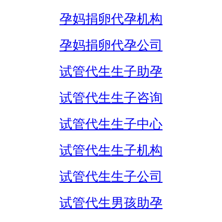
孕妈捐卵代孕机构
孕妈捐卵代孕公司
试管代生生子助孕
试管代生生子咨询
试管代生生子中心
试管代生生子机构
试管代生生子公司
试管代生男孩助孕