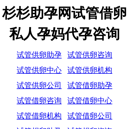
杉杉助孕网试管借卵
私人孕妈代孕咨询
试管供卵助孕
试管供卵咨询
试管供卵中心
试管供卵机构
试管供卵公司
试管借卵助孕
试管借卵咨询
试管借卵中心
试管借卵机构
试管借卵公司