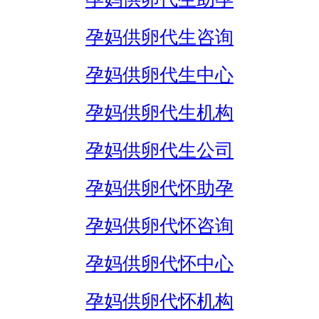
孕妈供卵代生咨询
孕妈供卵代生中心
孕妈供卵代生机构
孕妈供卵代生公司
孕妈供卵代怀助孕
孕妈供卵代怀咨询
孕妈供卵代怀中心
孕妈供卵代怀机构