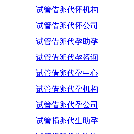
试管借卵代怀机构
试管借卵代怀公司
试管借卵代孕助孕
试管借卵代孕咨询
试管借卵代孕中心
试管借卵代孕机构
试管借卵代孕公司
试管捐卵代生助孕