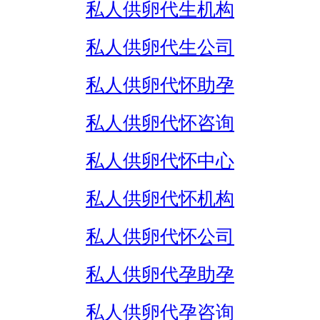
私人供卵代生机构
私人供卵代生公司
私人供卵代怀助孕
私人供卵代怀咨询
私人供卵代怀中心
私人供卵代怀机构
私人供卵代怀公司
私人供卵代孕助孕
私人供卵代孕咨询