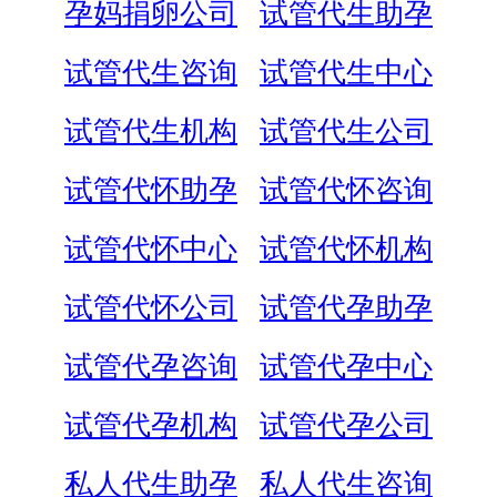
孕妈捐卵公司
试管代生助孕
试管代生咨询
试管代生中心
试管代生机构
试管代生公司
试管代怀助孕
试管代怀咨询
试管代怀中心
试管代怀机构
试管代怀公司
试管代孕助孕
试管代孕咨询
试管代孕中心
试管代孕机构
试管代孕公司
私人代生助孕
私人代生咨询