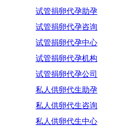
试管捐卵代孕助孕
试管捐卵代孕咨询
试管捐卵代孕中心
试管捐卵代孕机构
试管捐卵代孕公司
私人供卵代生助孕
私人供卵代生咨询
私人供卵代生中心