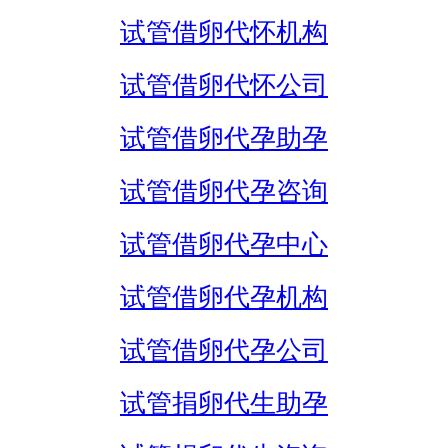
试管借卵代怀机构
试管借卵代怀公司
试管借卵代孕助孕
试管借卵代孕咨询
试管借卵代孕中心
试管借卵代孕机构
试管借卵代孕公司
试管捐卵代生助孕