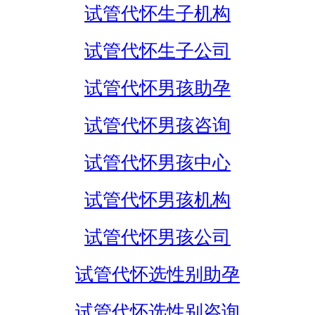
试管代怀生子机构
试管代怀生子公司
试管代怀男孩助孕
试管代怀男孩咨询
试管代怀男孩中心
试管代怀男孩机构
试管代怀男孩公司
试管代怀选性别助孕
试管代怀选性别咨询