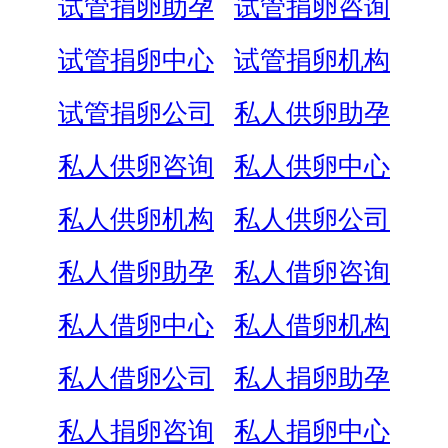
试管捐卵助孕
试管捐卵咨询
试管捐卵中心
试管捐卵机构
试管捐卵公司
私人供卵助孕
私人供卵咨询
私人供卵中心
私人供卵机构
私人供卵公司
私人借卵助孕
私人借卵咨询
私人借卵中心
私人借卵机构
私人借卵公司
私人捐卵助孕
私人捐卵咨询
私人捐卵中心