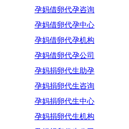
孕妈借卵代孕咨询
孕妈借卵代孕中心
孕妈借卵代孕机构
孕妈借卵代孕公司
孕妈捐卵代生助孕
孕妈捐卵代生咨询
孕妈捐卵代生中心
孕妈捐卵代生机构