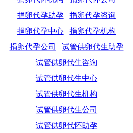
捐卵代孕助孕
捐卵代孕咨询
捐卵代孕中心
捐卵代孕机构
捐卵代孕公司
试管供卵代生助孕
试管供卵代生咨询
试管供卵代生中心
试管供卵代生机构
试管供卵代生公司
试管供卵代怀助孕