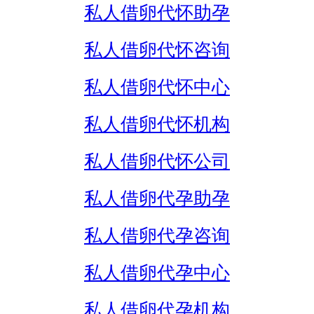
私人借卵代怀助孕
私人借卵代怀咨询
私人借卵代怀中心
私人借卵代怀机构
私人借卵代怀公司
私人借卵代孕助孕
私人借卵代孕咨询
私人借卵代孕中心
私人借卵代孕机构