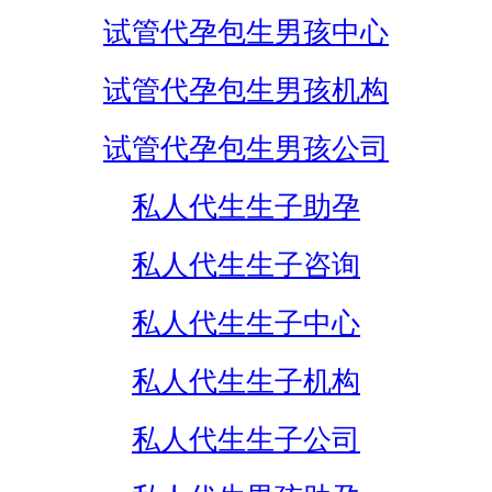
试管代孕包生男孩中心
试管代孕包生男孩机构
试管代孕包生男孩公司
私人代生生子助孕
私人代生生子咨询
私人代生生子中心
私人代生生子机构
私人代生生子公司