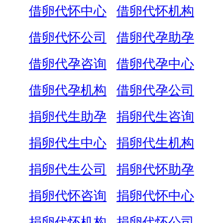
借卵代怀中心
借卵代怀机构
借卵代怀公司
借卵代孕助孕
借卵代孕咨询
借卵代孕中心
借卵代孕机构
借卵代孕公司
捐卵代生助孕
捐卵代生咨询
捐卵代生中心
捐卵代生机构
捐卵代生公司
捐卵代怀助孕
捐卵代怀咨询
捐卵代怀中心
捐卵代怀机构
捐卵代怀公司