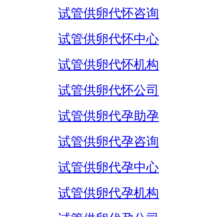
试管供卵代怀咨询
试管供卵代怀中心
试管供卵代怀机构
试管供卵代怀公司
试管供卵代孕助孕
试管供卵代孕咨询
试管供卵代孕中心
试管供卵代孕机构