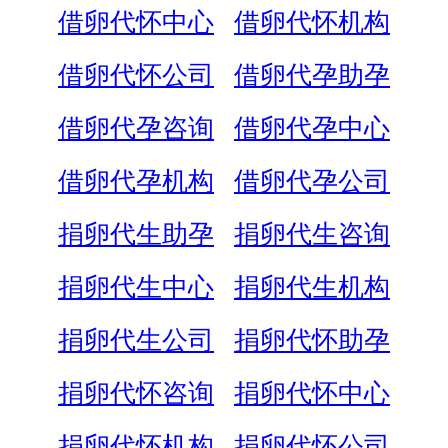
借卵代怀中心
借卵代怀机构
借卵代怀公司
借卵代孕助孕
借卵代孕咨询
借卵代孕中心
借卵代孕机构
借卵代孕公司
捐卵代生助孕
捐卵代生咨询
捐卵代生中心
捐卵代生机构
捐卵代生公司
捐卵代怀助孕
捐卵代怀咨询
捐卵代怀中心
捐卵代怀机构
捐卵代怀公司