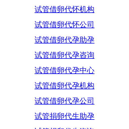
试管借卵代怀机构
试管借卵代怀公司
试管借卵代孕助孕
试管借卵代孕咨询
试管借卵代孕中心
试管借卵代孕机构
试管借卵代孕公司
试管捐卵代生助孕