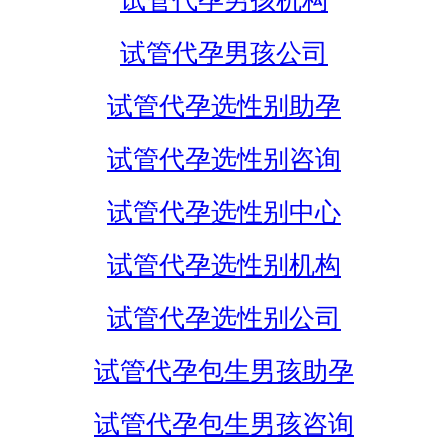
试管代孕男孩机构
试管代孕男孩公司
试管代孕选性别助孕
试管代孕选性别咨询
试管代孕选性别中心
试管代孕选性别机构
试管代孕选性别公司
试管代孕包生男孩助孕
试管代孕包生男孩咨询