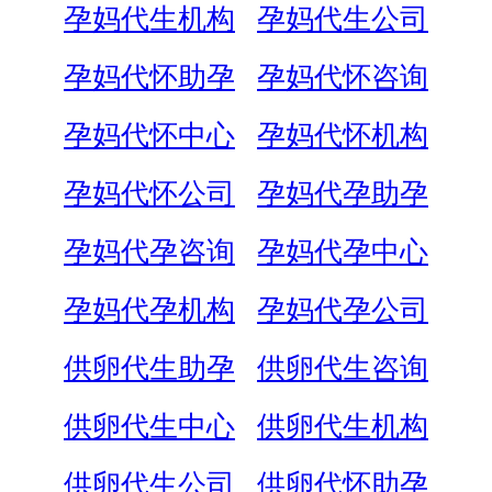
孕妈代生机构
孕妈代生公司
孕妈代怀助孕
孕妈代怀咨询
孕妈代怀中心
孕妈代怀机构
孕妈代怀公司
孕妈代孕助孕
孕妈代孕咨询
孕妈代孕中心
孕妈代孕机构
孕妈代孕公司
供卵代生助孕
供卵代生咨询
供卵代生中心
供卵代生机构
供卵代生公司
供卵代怀助孕