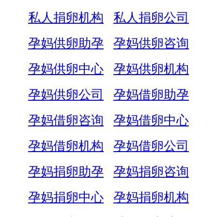
私人捐卵机构
私人捐卵公司
孕妈供卵助孕
孕妈供卵咨询
孕妈供卵中心
孕妈供卵机构
孕妈供卵公司
孕妈借卵助孕
孕妈借卵咨询
孕妈借卵中心
孕妈借卵机构
孕妈借卵公司
孕妈捐卵助孕
孕妈捐卵咨询
孕妈捐卵中心
孕妈捐卵机构