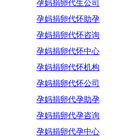
孕妈捐卵代生公司
孕妈捐卵代怀助孕
孕妈捐卵代怀咨询
孕妈捐卵代怀中心
孕妈捐卵代怀机构
孕妈捐卵代怀公司
孕妈捐卵代孕助孕
孕妈捐卵代孕咨询
孕妈捐卵代孕中心