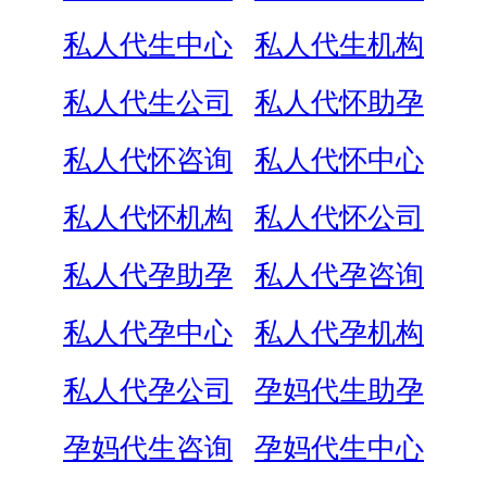
私人代生中心
私人代生机构
私人代生公司
私人代怀助孕
私人代怀咨询
私人代怀中心
私人代怀机构
私人代怀公司
私人代孕助孕
私人代孕咨询
私人代孕中心
私人代孕机构
私人代孕公司
孕妈代生助孕
孕妈代生咨询
孕妈代生中心