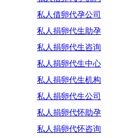
私人借卵代孕公司
私人捐卵代生助孕
私人捐卵代生咨询
私人捐卵代生中心
私人捐卵代生机构
私人捐卵代生公司
私人捐卵代怀助孕
私人捐卵代怀咨询