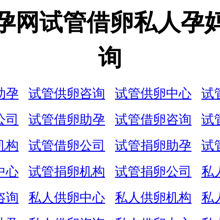
孕网试管借卵私人孕
询
助孕
试管供卵咨询
试管供卵中心
试
公司
试管借卵助孕
试管借卵咨询
试
机构
试管借卵公司
试管捐卵助孕
试
中心
试管捐卵机构
试管捐卵公司
私
咨询
私人供卵中心
私人供卵机构
私