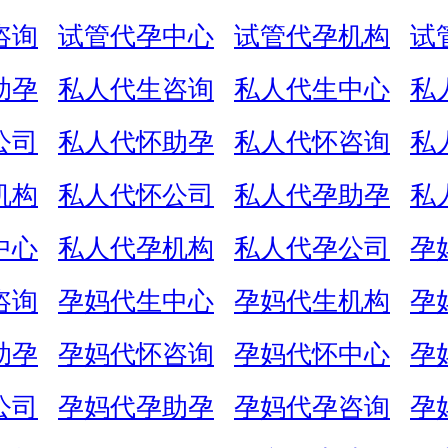
咨询
试管代孕中心
试管代孕机构
试
助孕
私人代生咨询
私人代生中心
私
公司
私人代怀助孕
私人代怀咨询
私
机构
私人代怀公司
私人代孕助孕
私
中心
私人代孕机构
私人代孕公司
孕
咨询
孕妈代生中心
孕妈代生机构
孕
助孕
孕妈代怀咨询
孕妈代怀中心
孕
公司
孕妈代孕助孕
孕妈代孕咨询
孕