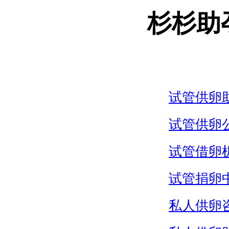
杉杉助
试管供卵
试管供卵
试管借卵
试管捐卵
私人供卵