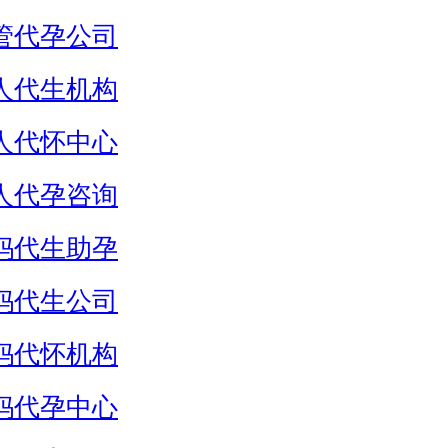
管代孕公司
人代生机构
人代怀中心
人代孕咨询
妈代生助孕
妈代生公司
妈代怀机构
妈代孕中心