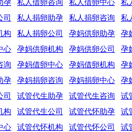
助孕
私人借卵咨询
私人借卵中心
私
公司
私人捐卵助孕
私人捐卵咨询
私
机构
私人捐卵公司
孕妈供卵助孕
孕
中心
孕妈供卵机构
孕妈供卵公司
孕
咨询
孕妈借卵中心
孕妈借卵机构
孕
助孕
孕妈捐卵咨询
孕妈捐卵中心
孕
公司
试管代生助孕
试管代生咨询
试
机构
试管代生公司
试管代怀助孕
试
中心
试管代怀机构
试管代怀公司
试