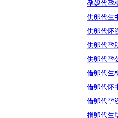
孕妈代孕
供卵代生
供卵代怀
供卵代孕
供卵代孕
借卵代生
借卵代怀
借卵代孕
捐卵代生