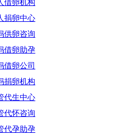
人借卵机构
人捐卵中心
妈供卵咨询
妈借卵助孕
妈借卵公司
妈捐卵机构
管代生中心
管代怀咨询
管代孕助孕