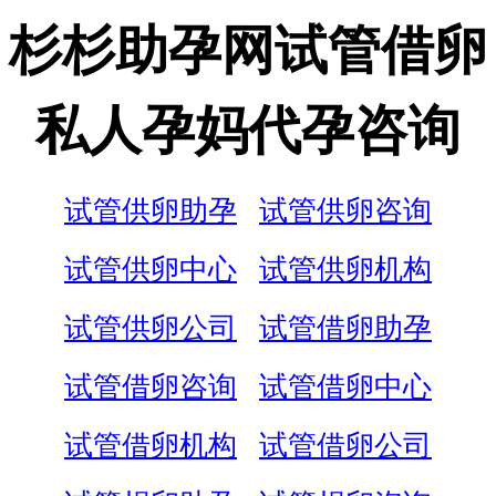
杉杉助孕网试管借卵
私人孕妈代孕咨询
试管供卵助孕
试管供卵咨询
试管供卵中心
试管供卵机构
试管供卵公司
试管借卵助孕
试管借卵咨询
试管借卵中心
试管借卵机构
试管借卵公司