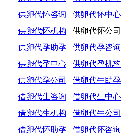
供卵代怀咨询
供卵代怀中心
供卵代怀机构
供卵代怀公司
供卵代孕助孕
供卵代孕咨询
供卵代孕中心
供卵代孕机构
供卵代孕公司
借卵代生助孕
借卵代生咨询
借卵代生中心
借卵代生机构
借卵代生公司
借卵代怀助孕
借卵代怀咨询