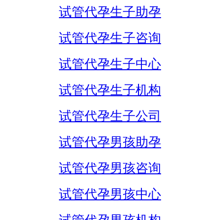
试管代孕生子助孕
试管代孕生子咨询
试管代孕生子中心
试管代孕生子机构
试管代孕生子公司
试管代孕男孩助孕
试管代孕男孩咨询
试管代孕男孩中心