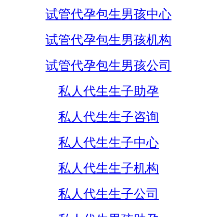
试管代孕包生男孩中心
试管代孕包生男孩机构
试管代孕包生男孩公司
私人代生生子助孕
私人代生生子咨询
私人代生生子中心
私人代生生子机构
私人代生生子公司