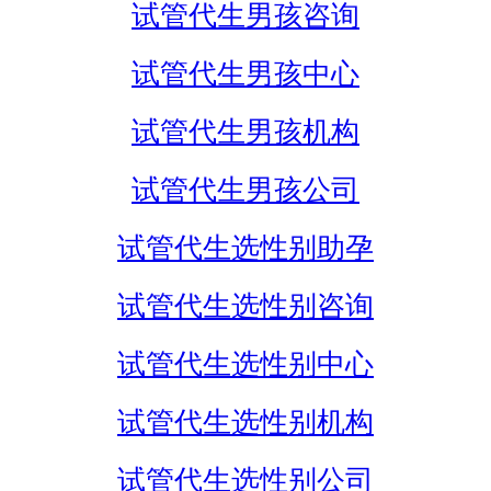
试管代生男孩咨询
试管代生男孩中心
试管代生男孩机构
试管代生男孩公司
试管代生选性别助孕
试管代生选性别咨询
试管代生选性别中心
试管代生选性别机构
试管代生选性别公司