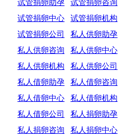
试管捐卵助孕
试管捐卵咨询
试管捐卵中心
试管捐卵机构
试管捐卵公司
私人供卵助孕
私人供卵咨询
私人供卵中心
私人供卵机构
私人供卵公司
私人借卵助孕
私人借卵咨询
私人借卵中心
私人借卵机构
私人借卵公司
私人捐卵助孕
私人捐卵咨询
私人捐卵中心