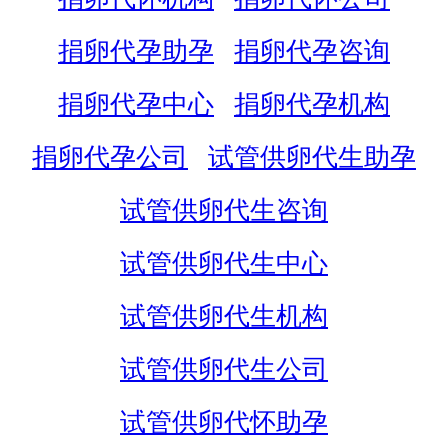
捐卵代孕助孕
捐卵代孕咨询
捐卵代孕中心
捐卵代孕机构
捐卵代孕公司
试管供卵代生助孕
试管供卵代生咨询
试管供卵代生中心
试管供卵代生机构
试管供卵代生公司
试管供卵代怀助孕