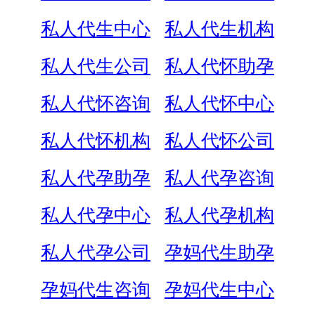
私人代生中心
私人代生机构
私人代生公司
私人代怀助孕
私人代怀咨询
私人代怀中心
私人代怀机构
私人代怀公司
私人代孕助孕
私人代孕咨询
私人代孕中心
私人代孕机构
私人代孕公司
孕妈代生助孕
孕妈代生咨询
孕妈代生中心