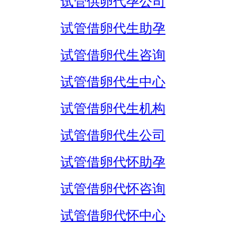
试管供卵代孕公司
试管借卵代生助孕
试管借卵代生咨询
试管借卵代生中心
试管借卵代生机构
试管借卵代生公司
试管借卵代怀助孕
试管借卵代怀咨询
试管借卵代怀中心