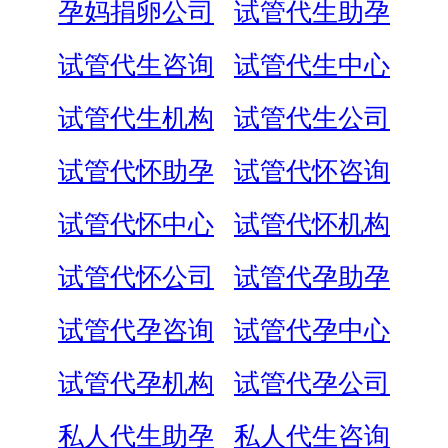
孕妈捐卵公司
试管代生助孕
试管代生咨询
试管代生中心
试管代生机构
试管代生公司
试管代怀助孕
试管代怀咨询
试管代怀中心
试管代怀机构
试管代怀公司
试管代孕助孕
试管代孕咨询
试管代孕中心
试管代孕机构
试管代孕公司
私人代生助孕
私人代生咨询