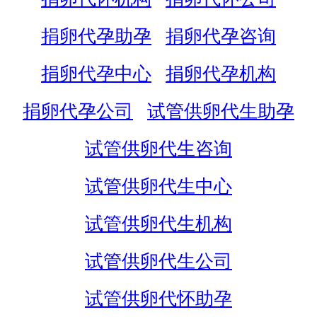
捐卵代孕助孕
捐卵代孕咨询
捐卵代孕中心
捐卵代孕机构
捐卵代孕公司
试管供卵代生助孕
试管供卵代生咨询
试管供卵代生中心
试管供卵代生机构
试管供卵代生公司
试管供卵代怀助孕