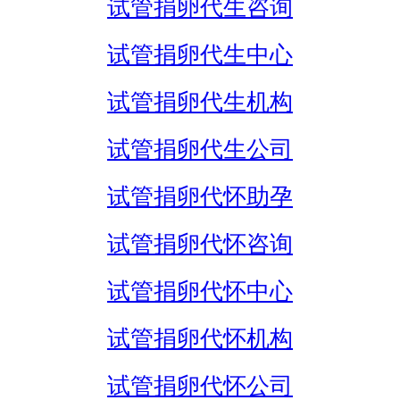
试管捐卵代生咨询
试管捐卵代生中心
试管捐卵代生机构
试管捐卵代生公司
试管捐卵代怀助孕
试管捐卵代怀咨询
试管捐卵代怀中心
试管捐卵代怀机构
试管捐卵代怀公司