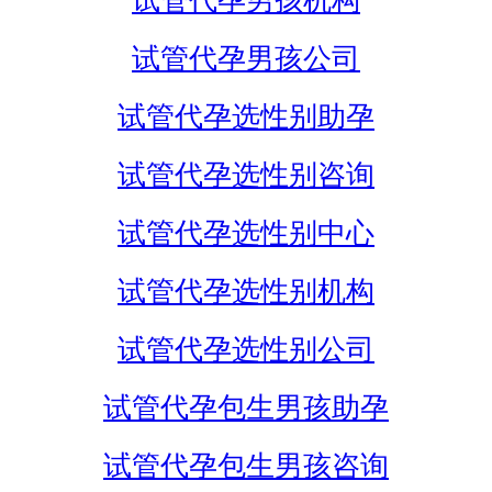
试管代孕男孩机构
试管代孕男孩公司
试管代孕选性别助孕
试管代孕选性别咨询
试管代孕选性别中心
试管代孕选性别机构
试管代孕选性别公司
试管代孕包生男孩助孕
试管代孕包生男孩咨询