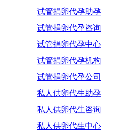
试管捐卵代孕助孕
试管捐卵代孕咨询
试管捐卵代孕中心
试管捐卵代孕机构
试管捐卵代孕公司
私人供卵代生助孕
私人供卵代生咨询
私人供卵代生中心