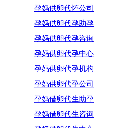
孕妈供卵代怀公司
孕妈供卵代孕助孕
孕妈供卵代孕咨询
孕妈供卵代孕中心
孕妈供卵代孕机构
孕妈供卵代孕公司
孕妈借卵代生助孕
孕妈借卵代生咨询