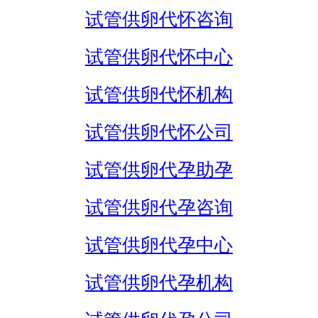
试管供卵代怀咨询
试管供卵代怀中心
试管供卵代怀机构
试管供卵代怀公司
试管供卵代孕助孕
试管供卵代孕咨询
试管供卵代孕中心
试管供卵代孕机构