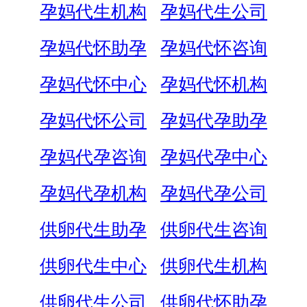
孕妈代生机构
孕妈代生公司
孕妈代怀助孕
孕妈代怀咨询
孕妈代怀中心
孕妈代怀机构
孕妈代怀公司
孕妈代孕助孕
孕妈代孕咨询
孕妈代孕中心
孕妈代孕机构
孕妈代孕公司
供卵代生助孕
供卵代生咨询
供卵代生中心
供卵代生机构
供卵代生公司
供卵代怀助孕