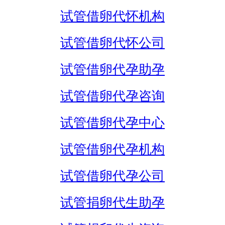
试管借卵代怀机构
试管借卵代怀公司
试管借卵代孕助孕
试管借卵代孕咨询
试管借卵代孕中心
试管借卵代孕机构
试管借卵代孕公司
试管捐卵代生助孕