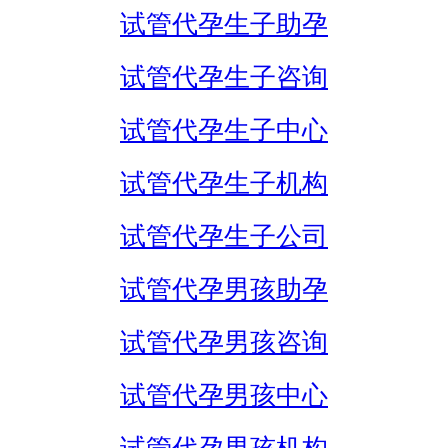
试管代孕生子助孕
试管代孕生子咨询
试管代孕生子中心
试管代孕生子机构
试管代孕生子公司
试管代孕男孩助孕
试管代孕男孩咨询
试管代孕男孩中心